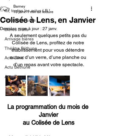
Barney
Ici, toutes les actus LB !
13 janv.
1 min de lecture
Colisée à Lens, en Janvier
Colisée de Lens
Dernière mise à jour :
27 janv.
Bières crafts
A seulement quelques petits pas du 
Arrivage bières
Colisée de Lens, profitez de notre 
Théâtre Béthune
établissement pour vous détendre 
autour d’un verre, d’une planche ou 
Actu Lens
d’un repas avant votre spectacle.
Actu Béthune
Actu Douai
La programmation du mois de 
Janvier
au Colisée de Lens