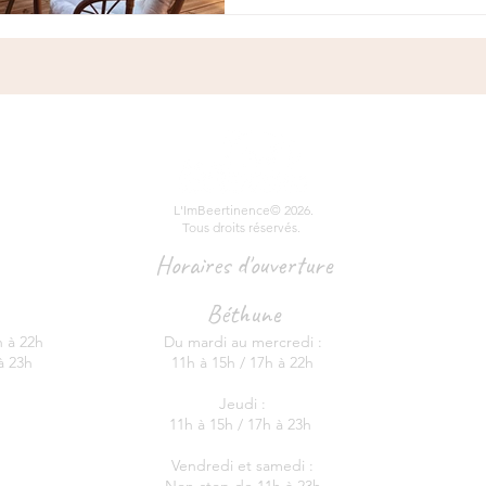
L'ImBeertinence© 2026.
Tous droits réservés. ​
Horaires d'ouverture
Béthune
h à 22h
Du mardi au mercredi :
 à 23h
11h à 15h / 17h à 22h
Jeudi :
11h à 15h / 17h à 23h
Vendredi et samedi :
Non-stop de 11h à 23h