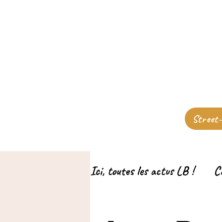
Street
Ici, toutes les actus LB !
C
Actu Lens
Actu Béthu