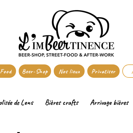
-Food
Beer-Shop
Nos lieux
Privatiser
olisée de Lens
Bières crafts
Arrivage bières
ne
Actu Douai