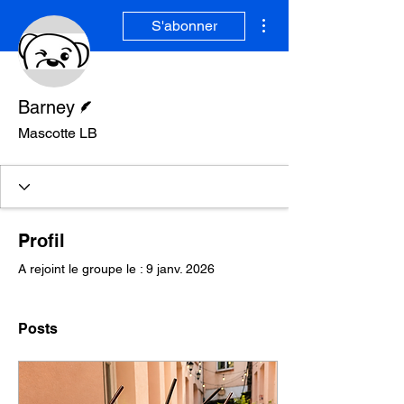
Plus d'actions
S'abonner
Écrivain
Barney
Mascotte LB
Profil
A rejoint le groupe le : 9 janv. 2026
Posts