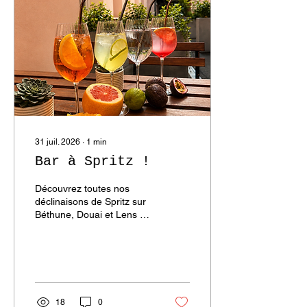
31 juil. 2026
∙
1
min
Bar à Spritz !
Découvrez toutes nos
déclinaisons de Spritz sur
Béthune, Douai et Lens cet
été !
18
0