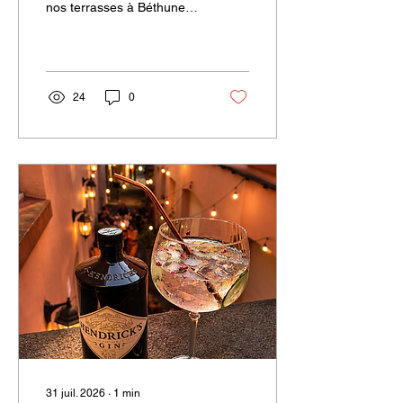
nos terrasses à Béthune,
Douai ou Lens !
24
0
31 juil. 2026
∙
1
min