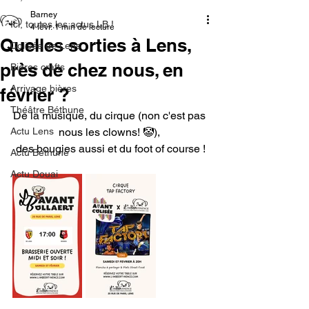
Barney
Ici, toutes les actus LB !
4 févr.
1 min de lecture
Quelles sorties à Lens,
Colisée de Lens
près de chez nous, en
Bières crafts
Arrivage bières
février ?
Théâtre Béthune
De la musique, du cirque (non c'est pas 
Actu Lens
nous les clowns! 🤡), 
des bougies aussi et du foot of course !
Actu Béthune
Actu Douai