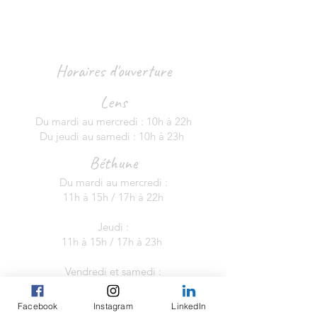
Horaires d'ouverture
Lens
Du mardi au mercredi : 10h à 22h
Du jeudi au samedi : 10h à 23h
Béthune
Du mardi au mercredi :
11h à 15h / 17h à 22h
Jeudi :
11h à 15h / 17h à 23h
Vendredi et samedi :
Non-stop de 11h à 23h
Facebook
Instagram
LinkedIn
Douai