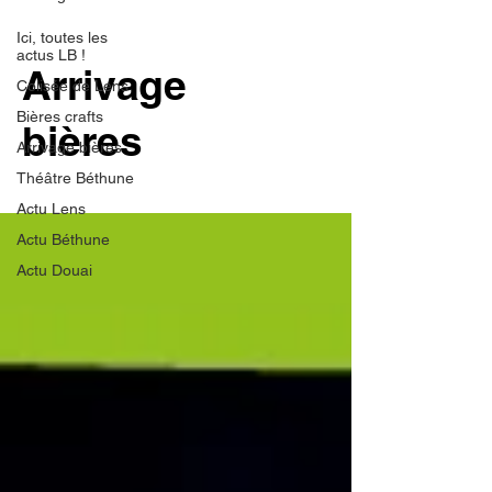
Ici, toutes les
actus LB !
Arrivage
Colisée de Lens
Bières crafts
bières
Arrivage bières
Théâtre Béthune
Actu Lens
Actu Béthune
Actu Douai